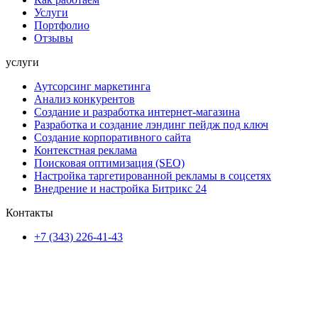
Услуги
Портфолио
Отзывы
услуги
Аутсорсинг маркетинга
Анализ конкурентов
Создание и разработка интернет-магазина
Разработка и создание лэндинг пейдж под ключ
Создание корпоративного сайта
Контекстная реклама
Поисковая оптимизация (SEO)
Настройка таргетированной рекламы в соцсетях
Внедрение и настройка Битрикс 24
Контакты
+7 (343) 226-41-43