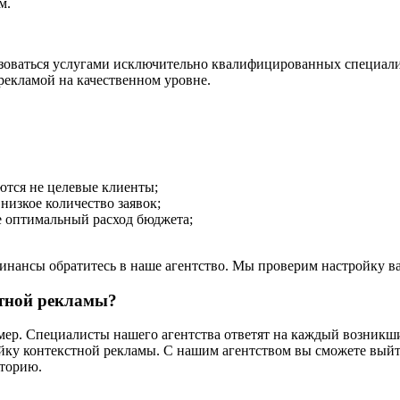
м.
зоваться услугами исключительно квалифицированных специалис
 рекламой на качественном уровне.
ются не целевые клиенты;
низкое количество заявок;
не оптимальный расход бюджета;
финансы обратитесь в наше агентство. Мы проверим настройку в
стной рекламы?
омер. Специалисты нашего агентства ответят на каждый возникш
йку контекстной рекламы. С нашим агентством вы сможете выйт
иторию.