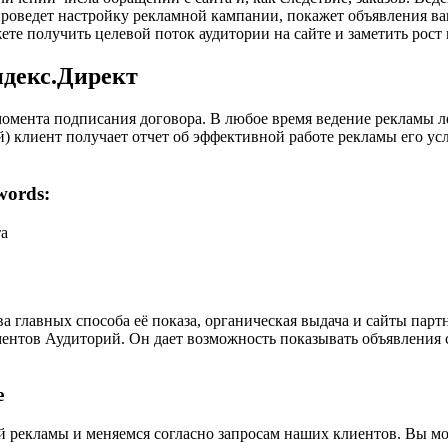
проведет настройку рекламной кампании, покажет объявления в
е получить целевой поток аудитории на сайте и заметить рост
ндекс.Директ
момента подписания договора. В любое время ведение рекламы ле
й) клиент получает отчет об эффективной работе рекламы его ус
words:
та
а главных способа её показа, органическая выдача и сайты пар
ентов Аудиторий. Он дает возможность показывать объявления
е
й рекламы и меняемся согласно запросам наших клиентов. Вы м